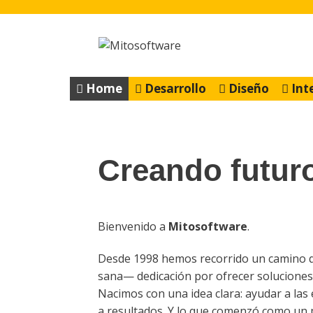
Saltar
al
contenido
Home
Desarrollo
Diseño
Int
Creando futur
Bienvenido a
Mitosoftware
.
Desde 1998 hemos recorrido un camino q
sana— dedicación por ofrecer soluciones
Nacimos con una idea clara: ayudar a las
a resultados. Y lo que comenzó como un p