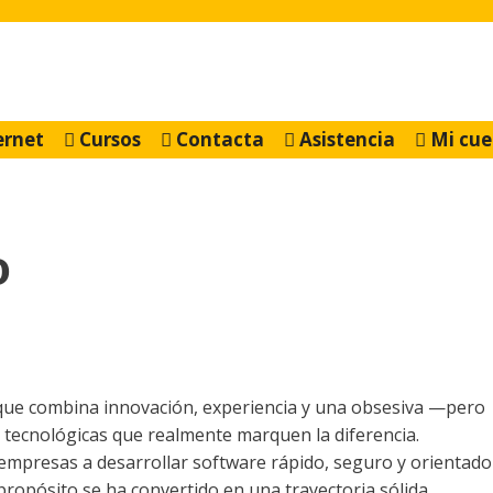
ernet
Cursos
Contacta
Asistencia
Mi cue
o
ue combina innovación, experiencia y una obsesiva —pero
 tecnológicas que realmente marquen la diferencia.
 empresas a desarrollar software rápido, seguro y orientado
ropósito se ha convertido en una trayectoria sólida,