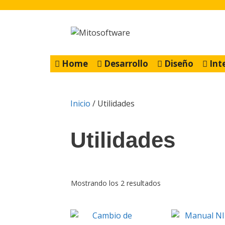
Saltar
al
contenido
Home
Desarrollo
Diseño
Int
Inicio
/ Utilidades
Utilidades
Mostrando los 2 resultados