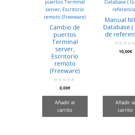
Manual N
Database (
Cambio de
de referen
puertos
Terminal
server,
0
10,00
€
d
Escritorio
e
5
remoto
(Freeware)
0
0,00
€
d
e
5
Añadir al
Añadir a
carrito
carrito