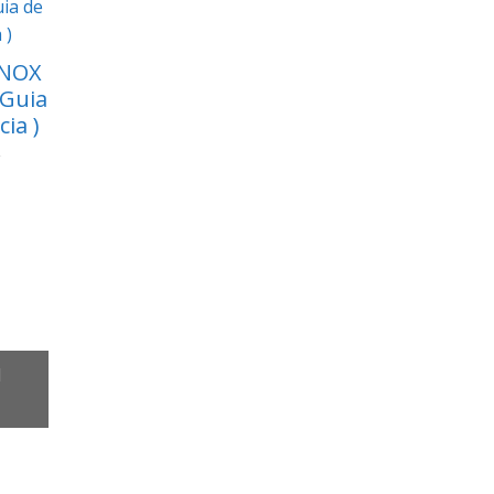
INOX
 Guia
cia )
l