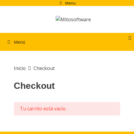
Saltar
Menu
al
contenido
Menú
Inicio
Checkout
Checkout
Tu carrito está vacío.