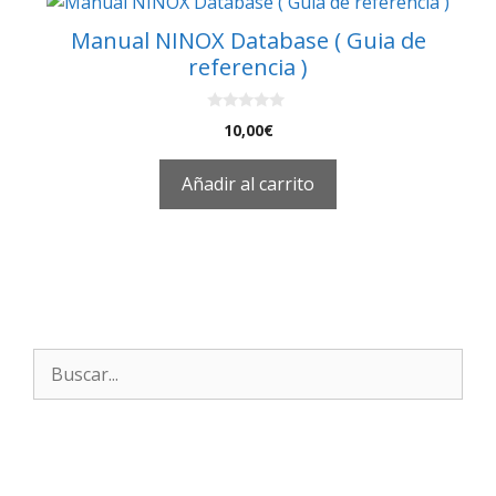
Manual NINOX Database ( Guia de
referencia )
0
10,00
€
d
e
5
Añadir al carrito
Buscar: