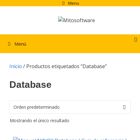
Saltar
Menu
al
contenido
Menú
Inicio
/ Productos etiquetados “Database”
Database
Mostrando el único resultado