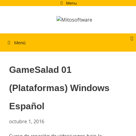
Saltar
Menu
al
contenido
Menú
GameSalad 01
(Plataformas) Windows
Español
octubre 1, 2016