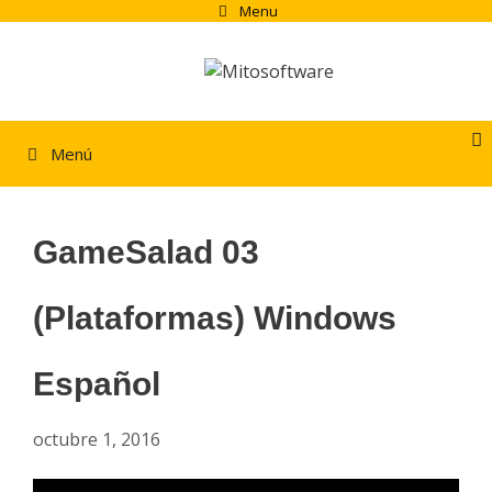
Saltar
Menu
al
contenido
Menú
GameSalad 03
(Plataformas) Windows
Español
octubre 1, 2016