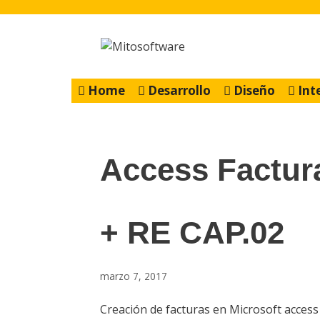
Saltar
al
contenido
Home
Desarrollo
Diseño
Int
Access Factura
+ RE CAP.02
marzo 7, 2017
Creación de facturas en Microsoft access 